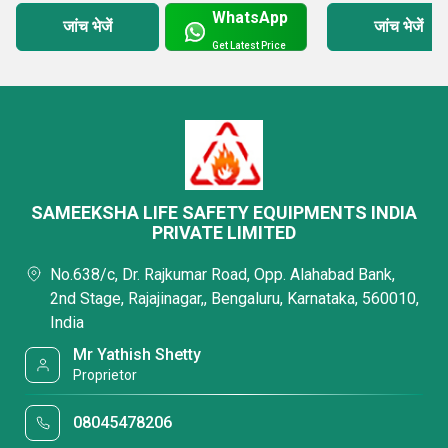
WhatsApp
जांच भेजें
जांच भेजें
Get Latest Price
SAMEEKSHA LIFE SAFETY EQUIPMENTS INDIA
PRIVATE LIMITED
No.638/c, Dr. Rajkumar Road, Opp. Alahabad Bank,
2nd Stage, Rajajinagar,, Bengaluru, Karnataka, 560010,
India
Mr Yathish Shetty
Proprietor
08045478206