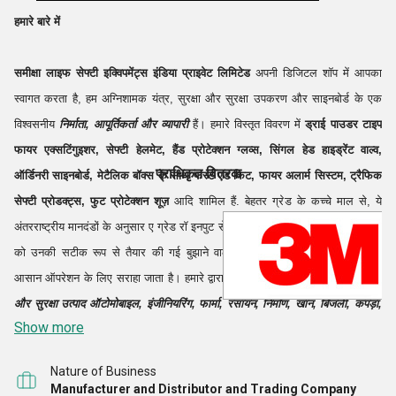
हमारे बारे में
समीक्षा लाइफ सेफ्टी इक्विपमेंट्स इंडिया प्राइवेट लिमिटेड
अपनी डिजिटल शॉप में आपका
स्वागत करता है, हम अग्निशामक यंत्र, सुरक्षा और सुरक्षा उपकरण और साइनबोर्ड के एक
विश्वसनीय
निर्माता, आपूर्तिकर्ता और व्यापारी
हैं। हमारे विस्तृत विवरण में
ड्राई पाउडर टाइप
फायर एक्सटिंगुइशर, सेफ्टी हेलमेट, हैंड प्रोटेक्शन ग्लव्स, सिंगल हेड हाइड्रेंट वाल्व,
प्राधिकृत वितरक
ऑर्डिनरी साइनबोर्ड, मेटैलिक बॉक्स के साथ फर्स्ट एड किट, फायर अलार्म सिस्टम, ट्रैफिक
सेफ्टी प्रोडक्ट्स, फुट प्रोटेक्शन शूज़
आदि शामिल हैं. बेहतर ग्रेड के कच्चे माल से, ये
अंतरराष्ट्रीय मानदंडों के अनुसार ए ग्रेड रॉ इनपुट से बनाए जाते हैं। हमारे अग्निशामक यंत्रों
को उनकी सटीक रूप से तैयार की गई बुझाने वाली सामग्री, लीक-प्रूफ सिलेंडर और
आसान ऑपरेशन के लिए सराहा जाता है। हमारे द्वारा प्रदान किए जाने वाले सराहनीय
सुरक्षा
और सुरक्षा उत्पाद
ऑटोमोबाइल, इंजीनियरिंग, फार्मा, रसायन, निर्माण, खान, बिजली, कपड़ा,
Show more
रिफाइनरियों आदि जैसे कई उद्योगों में व्यापक रूप से उपयोग किए जाते हैं।
ध्वनि सुविधाओं,
निपुण कर्मचारियों के समर्थन और अनुसंधान एवं विकास गतिविधियों पर जोर देने के
Nature of Business
Manufacturer and Distributor and Trading Company