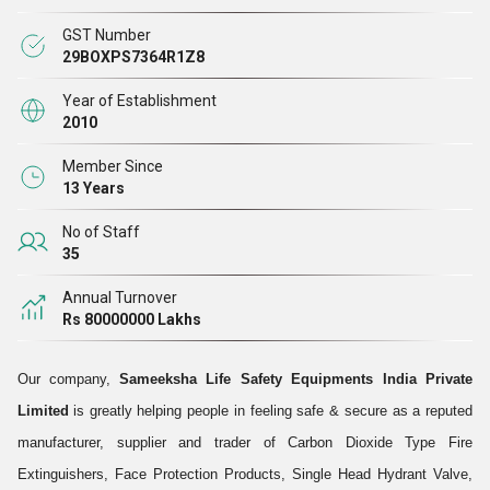
साथ, हम बड़ी संख्या में ग्राहकों का विश्वास जीत रहे हैं। अब तक, हमने भारतीय बाजारों की
GST Number
1,000 से अधिक कंपनियों को अपने सराहनीय औद्योगिक सुरक्षा समाधान दिए हैं। अपनी
29BOXPS7364R1Z8
अर्थव्यवस्था के विकास में योगदान देने के उद्देश्य से, हम 100% भारतीय पूंजी और
Year of Establishment
प्रौद्योगिकी का उपयोग कर रहे हैं। हमने अपने परिसर में जो सुविधाएं रखी हैं, वे उन्नत हैं और
2010
इसके परिणामस्वरूप उत्पादन और उत्पादन के बाद के कार्यों को उत्कृष्ट गति से पूरा किया जा
Member Since
सकता
13 Years
है।
No of Staff
समीक्षा लाइफ सेफ्टी इक्विप्मेंट्स इंडिया प्राइवेट लिमिटेड क्यों?
35
सुव्यवस्थित उत्पादन और उत्पादन के बाद की सुविधाएं
अत्यधिक प्रेरित और मेहनती कार्यबल
Annual Turnover
Rs 80000000 Lakhs
जबरदस्त विकास दर
निष्पक्ष व्यापार प्रथाएं
Our company,
Sameeksha Life Safety Equipments India Private
क्वालिटी एश्योर्ड प्रोडक्ट
Limited
is greatly helping people in feeling safe & secure as a reputed
“हम केवल कर्नाटक और आसपास के स्थानीय क्षेत्रों से पूछताछ आमंत्रित
manufacturer, supplier and trader of Carbon Dioxide Type Fire
कर रहे हैं"।
Extinguishers, Face Protection Products, Single Head Hydrant Valve,