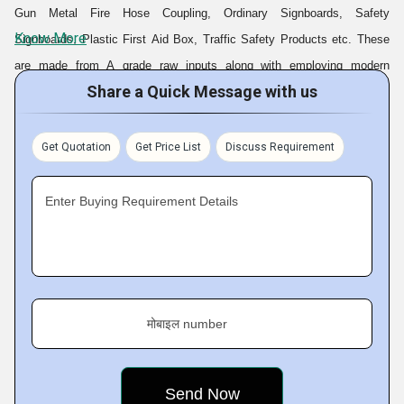
Gun Metal Fire Hose Coupling, Ordinary Signboards, Safety
Know More
Signboards
, Plastic First Aid Box, Traffic Safety Products etc. These
are made from A grade raw inputs along with employing modern
Share a Quick Message with us
machines and tools. The safety signboards we offer are acclaimed of
their catchy appeal, ability to withstand diverse weather conditions and
splendid finish. Apart from our qualitative offerings, factors such as
Get Quotation
Get Price List
Discuss Requirement
emphasize on clients' feedback and zeal to periodically upgrade
product-line have enabled us to set several milestones of success for
Enter Buying Requirement Details
ourselves in the market.
Fact Sheet :
मोबाइल number
Product Range :