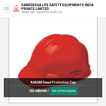
SAMEEKSHA LIFE SAFETY EQUIPMENTS INDIA
PRIVATE LIMITED
जीएसटी नंबर. 29BOXPS7364R1Z8
KARAM Head Protection Cap
180 आईएनआर
/
Get a Price/Quote